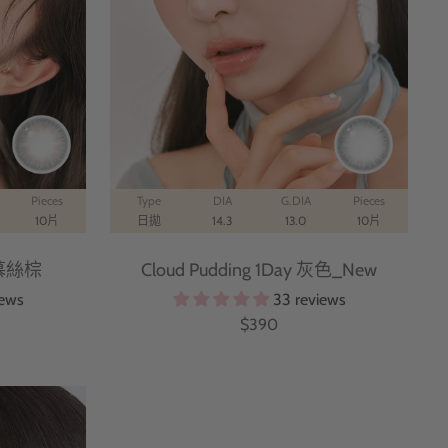
Pieces
Type
DIA
G.DIA
Pieces
10片
日拋
14.3
13.0
10片
y 慕絲棕
Cloud Pudding 1Day 灰色_New
iews
33 reviews
特
$390
價