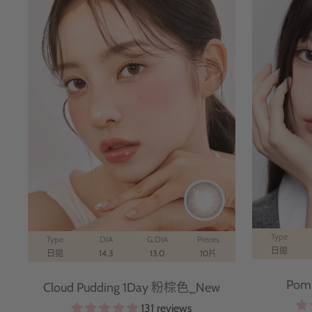
Type
Type
DIA
G.DIA
Pieces
日拋
日拋
14.3
13.0
10片
Pom
Cloud Pudding 1Day 粉棕色_New
131 reviews