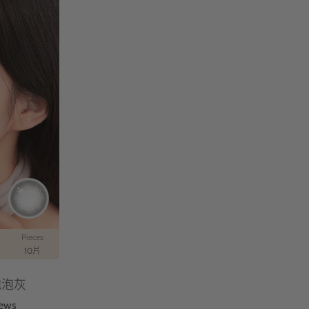
Pieces
10片
 泡泡灰
iews