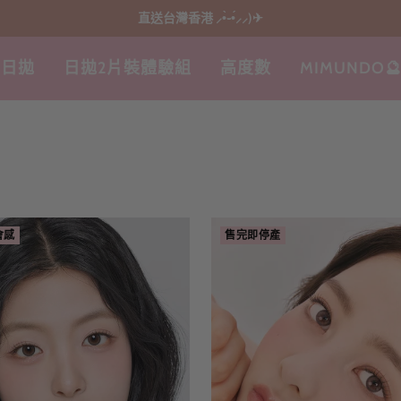
直送台灣香港 ⸝•̀֊•́⸝⸝)✈
日拋
日拋2片裝體驗組
高度數
MIMUNDO
會感
售完即停產