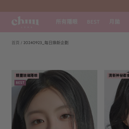
跳
至
內
chuu
所有隱眼
BEST
月拋
容
lens
tw
首頁
20240923_每日煥新企劃
精靈琉璃隱眼
清新神祕都
BEST