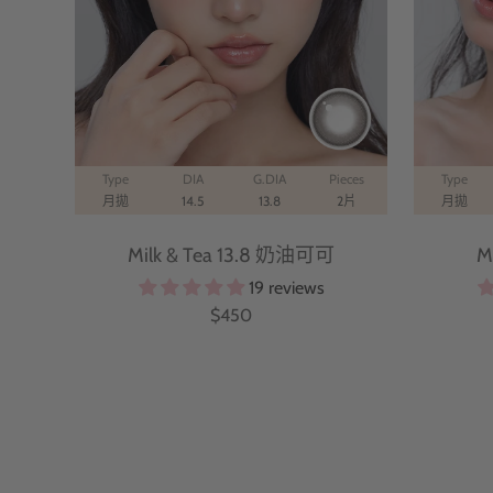
Type
DIA
G.DIA
Pieces
Type
月拋
14.5
13.8
2片
月拋
Milk & Tea 13.8 奶油可可
M
19 reviews
特
$450
價