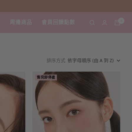
0

周邊商品
會員回饋點數
排序方式
依字母順序 (由 A 到 Z)
售完即停產