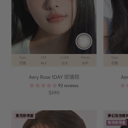
Type
DIA
G.DIA
Pieces
Type
日拋
14.2
12.5
10片
日拋
Aery Rose 1DAY 琉璃棕
Ae
92 reviews
特
$390
價
售完即停產
夢幻泡泡眼
售完即停產