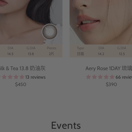
DIA
G.DIA
Pieces
Type
DIA
G.DIA
14.5
13.8
2片
日拋
14.2
12.5
ilk & Tea 13.8 奶油灰
Aery Rose 1DAY 琉
13 reviews
66 revi
特
特
$450
$390
價
價
Events