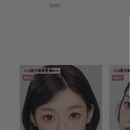
特
$390
價
13.8放大版新登場👀✨
13.8放大
BEST
BEST