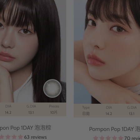
DIA
G.DIA
Pieces
Type
DIA
G.DIA
14.2
13.1
10片
日拋
14.2
13.1
pon Pop 1DAY 泡泡棕
Pompon Pop 1DAY
63 reviews
70 rev