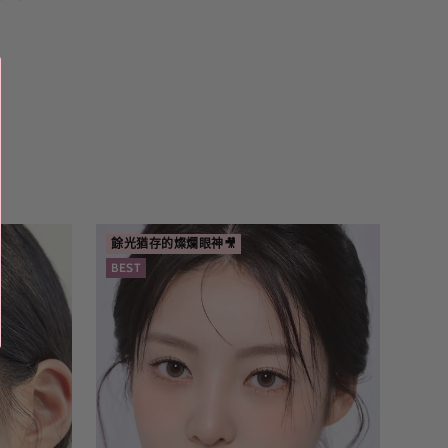
餘光猶存的燦爛眼神🎥
☕又
BEST
BES