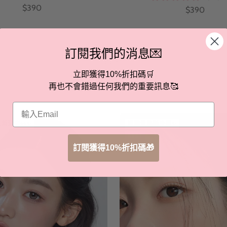
特
$390
特
$390
價
價
訂閱我們的消息💌
BEST
本週熱銷💟
立即獲得10%折扣碼🛒
再也不會錯過任何我們的重要訊息🥰
Email
版新登場👀✨
韓國最熱銷推薦✨
BEST
訂閱獲得10%折扣碼🎁