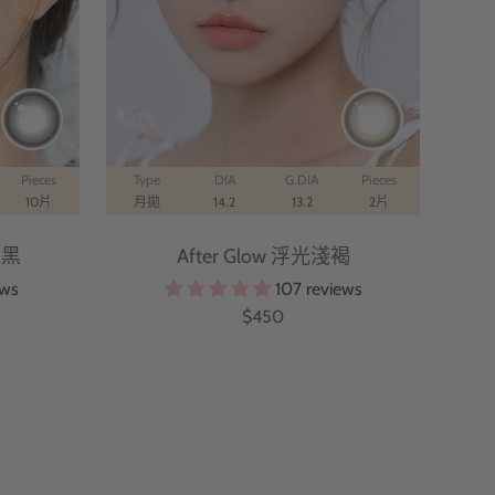
Pieces
Type
DIA
G.DIA
Pieces
Typ
10片
月拋
14.2
13.2
2片
日
璃黑
After Glow 浮光淺褐
ews
107 reviews
特
$450
價