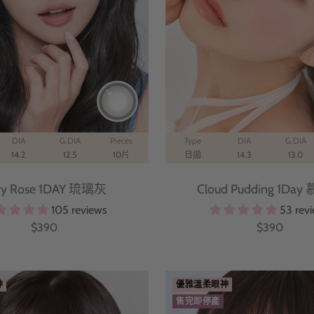
DIA
G.DIA
Pieces
Type
DIA
G.DIA
14.2
12.5
10片
日拋
14.3
13.0
ry Rose 1DAY 琉璃灰
Cloud Pudding 1Da
105 reviews
53 rev
特
特
$390
$390
價
價
神
優雅溫柔眼神
售完即停產