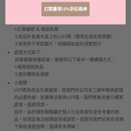
於信件內提供以下資訊，我們將儘快1-2日工作天(不含例
訂閱獲得10%折扣碼🎁
假日)協助處理。
需要的資料：
1.訂單編號 ＆ 商品名稱
2.商品外盒或水盒上的 LOT碼（通常在盒底或側邊）
3.使用夾子夾起鏡片，拍攝瑕疵處的清楚照片
處理方式如下：
經客服審核確認後，會提供以下其中一種補償方式：
1.補寄相同商品
2.提供購物金補償
小提醒：
LOT碼為商品生產編號，是我們向公司及工廠申報與處理
的必要依據，如果無法提供LOT碼，我們將無法進行補寄
處理，還請見諒。
另外，由於隱形眼鏡屬於個人化且有衛生安全考量的商
品，依規定無法辦理退貨或退款。這部分我們也有在官網
下單前清楚說明，還請多多理解！