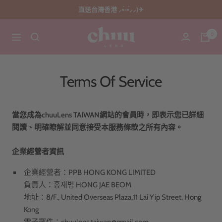
跳
直送台灣香港 ⸝•̀֊•́⸝⸝)✈
至
內
chuu
0
導
容
lens
航
tw
Terms Of Service
當您成為chuuLens TAIWAN網站的會員時，即表示您已詳細
閱讀、明確瞭解並同意接受本服務條款之所有內容。
企業經營者資訊
企業經營者：PPB HONG KONG LIMITED
負責人：
홍재범
HONG JAE BEOM
地址：8/F., United Overseas Plaza,11 Lai Yip Street, Hong
Kong