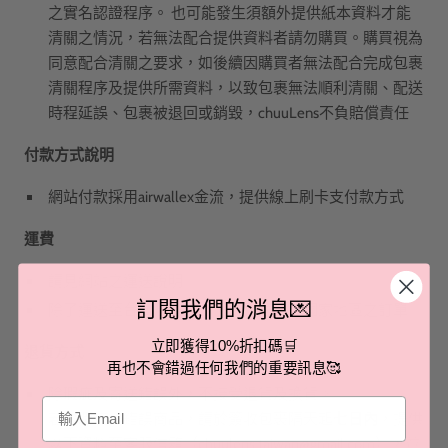
之實名認證程序。 也可能發生須額外提供紙本資料才能
清關之情況，若無法配合提供資料者請勿購買。購買視為
同意配合清關之要求，如後續因購買者無法配合完成包裹
清關程序及提供所需資料，以致包裹無法順利清關、配送
時程延誤、包裹被退回或銷毀，chuuLens不負賠償責任
付款方式說明
網站付款採用airwallex金流，提供線上刷卡支付款方式
運費
請見網站之運送說明
訂閱我們的消息💌
除了運送至台灣及香港外，不受理其他國家地區之訂單
立即獲得10%折扣碼🛒
退貨方式
再也不會錯過任何我們的重要訊息🥰
除瑕疵及寄送錯誤外，不接受退貨及換貨。
Email
若遇瑕疵／錯誤商品，請於簽收包裹隔天起
七日內
，提供
以下資料至客服信箱（
chuulens.taiwan@gmail.com
），並